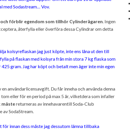
avtal med Sodastream… Vov.
 och förblir egendom som tillhör Cylinderägaren
. Ingen
, acceptera, återfylla eller överföra dessa Cylindrar om detta
lja kolsyreflaskan jag just köpte, inte ens låna ut den till
fylla på flaskan med kolsyra från min stora 7 kg flaska som
ör 425 gram. Jag har köpt och betalt men äger inte min egen
av en användarlicensavgift. Du får inneha och använda denna
 tom eller för en period på max 5 år, vilketdera som infaller
k
måste
returneras av innehavarentill Soda-Club
are av SodaStream.
t för innan dess måste jag dessutom lämna tillbaka