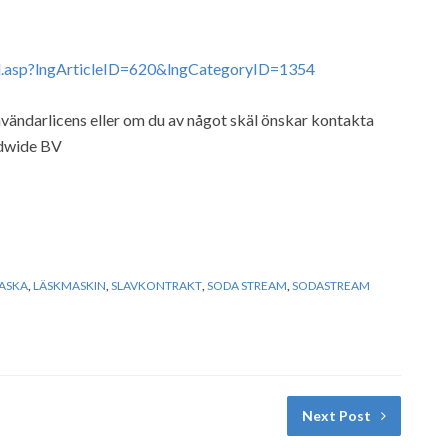
el.asp?lngArticleID=620&lngCategoryID=1354
vändarlicens eller om du av något skäl önskar kontakta
ldwide BV
ASKA
,
LÄSKMASKIN
,
SLAVKONTRAKT
,
SODA STREAM
,
SODASTREAM
Next Post