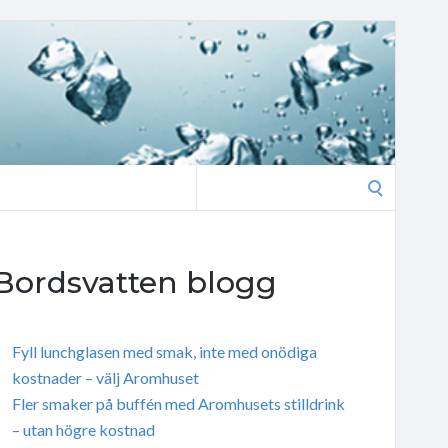
Search
for:
Bordsvatten blogg
Fyll lunchglasen med smak, inte med onödiga
kostnader – välj Aromhuset
Fler smaker på buffén med Aromhusets stilldrink
– utan högre kostnad