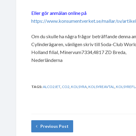
Eller gör anmälan online på
https://www.konsumentverket.se/mallar/sv/artik
Om du skulle ha några frågor beträffande denna an
Cylinderägaren, vänligen skriv till Soda-Club Wor
Holland filial, Minervum7334,4817 ZD Breda,
Nederländerna
TAGS:
ALCO2JET
,
CO2
,
KOLSYRA
,
KOLSYREAVTAL
,
KOLSYREFL
Previous Post