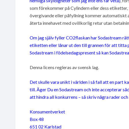
hemliga skyldigheter som jag inte ens får veta)
, fö
som förekommer på Cylindern eller dess etiketter, 
övergivande eller påfyllning kommer automatiskt at
återta innehavet med ovillkorlig retur utan betalnin
Om jag själv fyller CO2flaskan har Sodastream rätt a
etiketten eller lånar ut den till grannen för att titta
Sodastream i födelsedagspresent så kan Sodastrea
Denna licens regleras av svensk lag.
Det skulle vara unikt i världen i så fall att en par
till. Äger Du en Sodastream och inte accepterar s
att hindra all konkurrens – så skriv några rader och 
Konsumentverket
Box 48
651 02 Karlstad