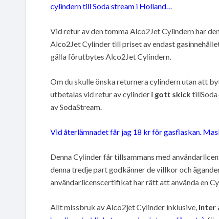
cylindern till Soda stream i Holland…
Vid retur av den tomma Alco2Jet Cylindern har den 
Alco2Jet Cylinder till priset av endast gasinnehålle
gälla förutbytes Alco2Jet Cylindern.
Om du skulle önska returnera cylindern utan att by
utbetalas vid retur av cylinder
i gott skick
tillSoda
av SodaStream.
Vid återlämnadet får jag 18 kr för gasflaskan. Mas
Denna Cylinder får tillsammans med användarlicensce
denna tredje part godkänner de villkor och ägander
användarlicenscertifikat har rätt att använda en Cyli
Allt missbruk av Alco2jet Cylinder inklusive,
inter 