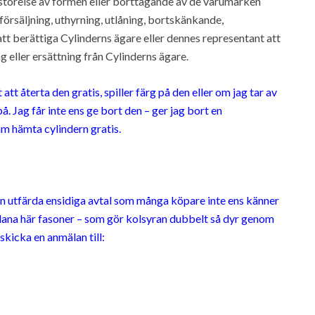
rstörelse av formen eller borttagande av de varumärken
försäljning, uthyrning, utlåning, bortskänkande,
t berättiga Cylinderns ägare eller dennes representant att
g eller ersättning från Cylinderns ägare.
tt återta den gratis, spiller färg på den eller om jag tar av
 på. Jag får inte ens ge bort den – ger jag bort en
m hämta cylindern gratis.
t kan utfärda ensidiga avtal som många köpare inte ens känner
ådana här fasoner – som gör kolsyran dubbelt så dyr genom
skicka en anmälan till: