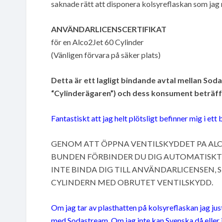
saknade rätt att disponera kolsyreflaskan som jag 
ANVÄNDARLICENSCERTIFIKAT
för en Alco2Jet 60 Cylinder
(Vänligen förvara på säker plats)
Detta är ett lagligt bindande avtal mellan Sod
“Cylinderägaren”) och dess konsument beträff
Fantastiskt att jag helt plötsligt befinner mig i e
GENOM ATT ÖPPNA VENTILSKYDDET PA ALCO
BUNDEN FÖRBINDER DU DIG AUTOMATISKT 
INTE BINDA DIG TILL ANVÄNDARLICENSEN,
CYLINDERN MED OBRUTET VENTILSKYDD.
Om jag tar av plasthatten på kolsyreflaskan jag jus
med Sodastream. Om jag inte kan Svenska då eller 