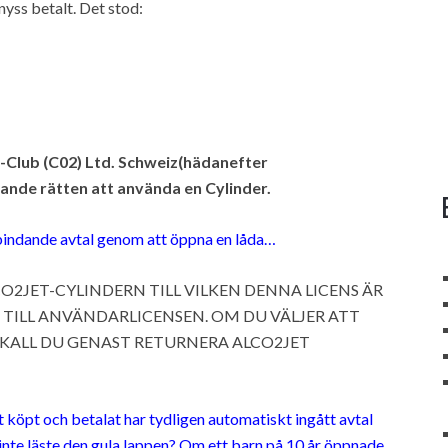
nyss betalt. Det stod:
a-Club (C02) Ltd. Schweiz(hädanefter
ande rätten att använda en Cylinder.
tt bindande avtal genom att öppna en låda…
2JET-CYLINDERN TILL VILKEN DENNA LICENS ÄR
TILL ANVÄNDARLICENSEN. OM DU VÄLJER ATT
 SKALL DU GENAST RETURNERA ALCO2JET
t köpt och betalat har tydligen automatiskt ingått avtal
inte läste den gula lappen? Om ett barn på 10 år öppnade