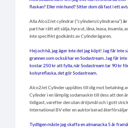
flaskan? Eller min hund? Sitter dom då fast i ett 
Alla Alco2Jet cylindrar (“cylindern/cylindrarna”)
är
part har rätt att sälja, hyra ut, låna, leasa, insamla
inte specifikt godkänts av Cylinderägaren.
Hej och hå, jag äger inte det jag köpt! Jag får inte sä
grannen som också har en Sodastream. Jag får inte 
kostar 250 kr att fylla, när Sodastream tar 90 kr f
kolsyreflaska, det gör Sodastream.
Alco2Jet Cylinder upplåtes till dig mot betalning 
Cylinder i en lämplig sodamaskin till dess att den är
tidigast, varefter den utan dröjsmål och i gott skic
International BV eller en auktoriserad återförsälj
Tydligen måste jag skaffa en almanacka 5 år framå