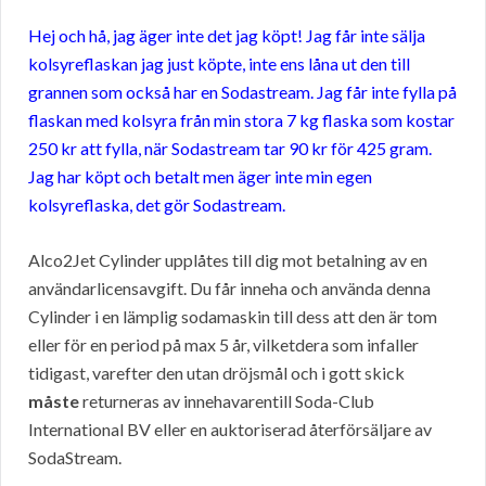
Hej och hå, jag äger inte det jag köpt! Jag får inte sälja
kolsyreflaskan jag just köpte, inte ens låna ut den till
grannen som också har en Sodastream. Jag får inte fylla på
flaskan med kolsyra från min stora 7 kg flaska som kostar
250 kr att fylla, när Sodastream tar 90 kr för 425 gram.
Jag har köpt och betalt men äger inte min egen
kolsyreflaska, det gör Sodastream.
Alco2Jet Cylinder upplåtes till dig mot betalning av en
användarlicensavgift. Du får inneha och använda denna
Cylinder i en lämplig sodamaskin till dess att den är tom
eller för en period på max 5 år, vilketdera som infaller
tidigast, varefter den utan dröjsmål och i gott skick
måste
returneras av innehavarentill Soda-Club
International BV eller en auktoriserad återförsäljare av
SodaStream.