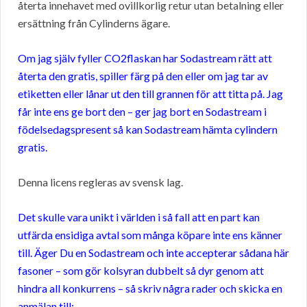
återta innehavet med ovillkorlig retur utan betalning eller
ersättning från Cylinderns ägare.
Om jag själv fyller CO2flaskan har Sodastream rätt att
återta den gratis, spiller färg på den eller om jag tar av
etiketten eller lånar ut den till grannen för att titta på. Jag
får inte ens ge bort den – ger jag bort en Sodastream i
födelsedagspresent så kan Sodastream hämta cylindern
gratis.
Denna licens regleras av svensk lag.
Det skulle vara unikt i världen i så fall att en part kan
utfärda ensidiga avtal som många köpare inte ens känner
till. Äger Du en Sodastream och inte accepterar sådana här
fasoner – som gör kolsyran dubbelt så dyr genom att
hindra all konkurrens – så skriv några rader och skicka en
anmälan till: