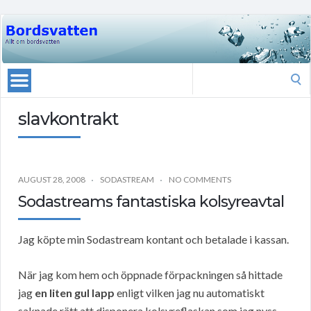
Search
for:
slavkontrakt
AUGUST 28, 2008
SODASTREAM
NO COMMENTS
Sodastreams fantastiska kolsyreavtal
Jag köpte min Sodastream kontant och betalade i kassan.
När jag kom hem och öppnade förpackningen så hittade
jag
en liten gul lapp
enligt vilken jag nu automatiskt
saknade rätt att disponera kolsyreflaskan som jag nyss