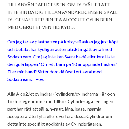
TILL ANVÄNDARLICENSEN. OM DU VÄLJER ATT
INTE BINDA DIG TILL ANVÄNDARLICENSEN, SKALL
DU GENAST RETURNERA ALCO2JET CYLINDERN
MED OBRUTET VENTILSKYDD.
Om jag tar av plasthatten på kolsyreflaskan jag just köpt
och betalat har tydligen automatiskt ingått avtal med
Sodastream. Om jag inte kan Svenska då eller inte läste
den gula lappen? Om ett barn på 10 år öppnade flaskan?
Eller min hund? Sitter dom då fast i ett avtal med
Sodastream… Vov.
Alla Alco2Jet cylindrar (“cylindern/cylindrarna”)
är och
förblir egendom som tillhör Cylinderägaren
. Ingen
part har rätt att sälja, hyra ut, låna, leasa, insamla,
acceptera, återfylla eller överföra dessa Cylindrar om
detta inte specifikt godkänts av Cylinderägaren.