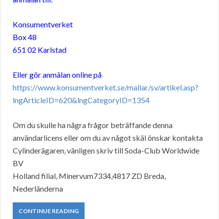
Konsumentverket
Box 48
651 02 Karlstad
Eller gör anmälan online på
https://www.konsumentverket.se/mallar/sv/artikel.asp?
lngArticleID=620&lngCategoryID=1354
Om du skulle ha några frågor beträffande denna
användarlicens eller om du av något skäl önskar kontakta
Cylinderägaren, vänligen skriv till Soda-Club Worldwide
BV
Holland filial, Minervum7334,4817 ZD Breda,
Nederländerna
CONTINUE READING