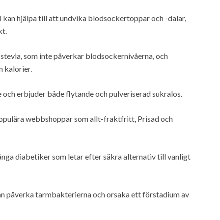
 kan hjälpa till att undvika blodsockertoppar och -dalar,
kt.
stevia, som inte påverkar blodsockernivåerna, och
 kalorier.
 och erbjuder både flytande och pulveriserad sukralos.
populära webbshoppar som allt-fraktfritt, Prisad och
a diabetiker som letar efter säkra alternativ till vanligt
an påverka tarmbakterierna och orsaka ett förstadium av