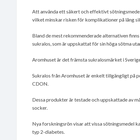
Att använda ett säkert och effektivt sötningsmedel
vilket minskar risken för komplikationer på lång si
Bland de mest rekommenderade alternativen finns 
sukralos, som är uppskattat för sin höga sötma utan
Aromhuset är det främsta sukralosmärket i Sverige
Sukralos från Aromhuset är enkelt tillgängligt på 
CDON.
Dessa produkter är testade och uppskattade av mång
socker.
Nya forskningsrön visar att vissa sötningsmedel k
typ 2-diabetes.