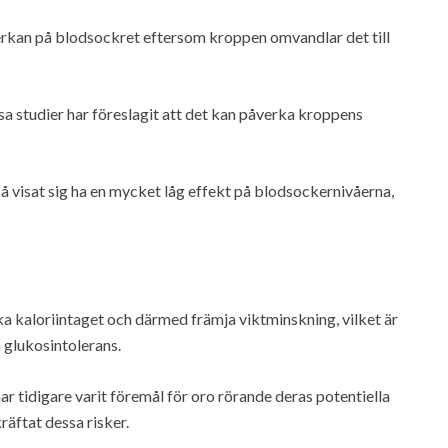
verkan på blodsockret eftersom kroppen omvandlar det till
sa studier har föreslagit att det kan påverka kroppens
så visat sig ha en mycket låg effekt på blodsockernivåerna,
ka kaloriintaget och därmed främja viktminskning, vilket är
h glukosintolerans.
r tidigare varit föremål för oro rörande deras potentiella
räftat dessa risker.