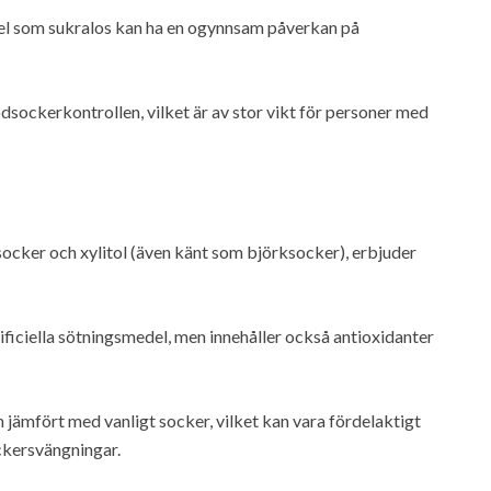
el som sukralos kan ha en ogynnsam påverkan på
dsockerkontrollen, vilket är av stor vikt för personer med
cker och xylitol (även känt som björksocker), erbjuder
ificiella sötningsmedel, men innehåller också antioxidanter
ämfört med vanligt socker, vilket kan vara fördelaktigt
ckersvängningar.