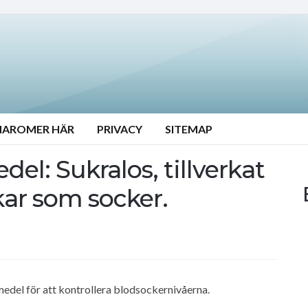
NAROMER HÄR
PRIVACY
SITEMAP
el: Sukralos, tillverkat
kar som socker.
smedel för att kontrollera blodsockernivåerna.