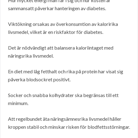
Hur mycket energi man får i sig och hur kosten är
sammansatt påverkar hanteringen av diabetes.
Viktökning orsakas av överkonsumtion av kaloririka
livsmedel, vilket är en riskfaktor för diabetes.
Det är nödvändigt att balansera kaloriintaget med
näringsrika livsmedel.
En diet med låg fetthalt och rika på protein har visat sig
påverka blodsockret positivt.
Socker och snabba kolhydrater ska begränsas till ett
minimum.
Att regelbundet äta näringsämnesrika livsmedel håller
kroppen stabil och minskar risken för blodfettsstörningar.