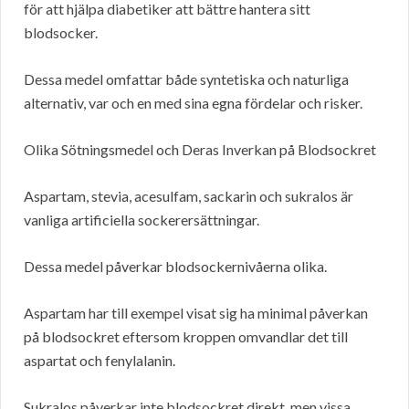
för att hjälpa diabetiker att bättre hantera sitt
blodsocker.
Dessa medel omfattar både syntetiska och naturliga
alternativ, var och en med sina egna fördelar och risker.
Olika Sötningsmedel och Deras Inverkan på Blodsockret
Aspartam, stevia, acesulfam, sackarin och sukralos är
vanliga artificiella sockerersättningar.
Dessa medel påverkar blodsockernivåerna olika.
Aspartam har till exempel visat sig ha minimal påverkan
på blodsockret eftersom kroppen omvandlar det till
aspartat och fenylalanin.
Sukralos påverkar inte blodsockret direkt, men vissa