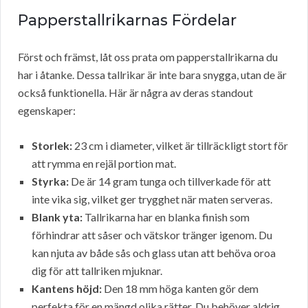
Papperstallrikarnas Fördelar
Först och främst, låt oss prata om papperstallrikarna du
har i åtanke. Dessa tallrikar är inte bara snygga, utan de är
också funktionella. Här är några av deras standout
egenskaper:
Storlek:
23 cm i diameter, vilket är tillräckligt stort för
att rymma en rejäl portion mat.
Styrka:
De är 14 gram tunga och tillverkade för att
inte vika sig, vilket ger trygghet när maten serveras.
Blank yta:
Tallrikarna har en blanka finish som
förhindrar att såser och vätskor tränger igenom. Du
kan njuta av både sås och glass utan att behöva oroa
dig för att tallriken mjuknar.
Kantens höjd:
Den 18 mm höga kanten gör dem
perfekta för en mängd olika rätter. Du behöver aldrig