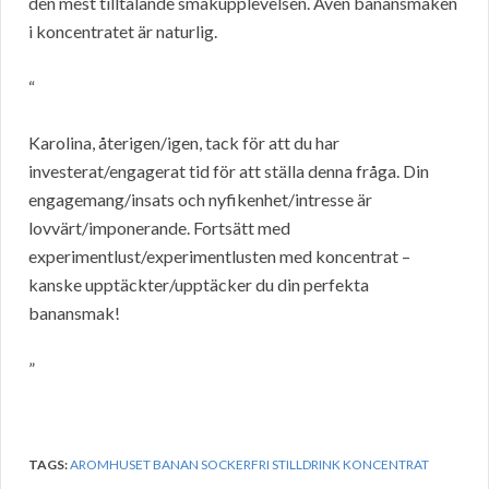
den mest tilltalande smakupplevelsen. Även banansmaken
i koncentratet är naturlig.
“
Karolina, återigen/igen, tack för att du har
investerat/engagerat tid för att ställa denna fråga. Din
engagemang/insats och nyfikenhet/intresse är
lovvärt/imponerande. Fortsätt med
experimentlust/experimentlusten med koncentrat –
kanske upptäckter/upptäcker du din perfekta
banansmak!
”
TAGS:
AROMHUSET BANAN SOCKERFRI STILLDRINK KONCENTRAT