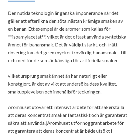
Den nutida teknologin är ganska imponerande när det
gäller att efterlikna den söta, nästan krämiga smaken av
en banan. Ett exempel är de aromer som kallas för
**isoamylacetat**, vilket är det oftast använda syntetiska
ämnet för banansmak. Det är väldigt starkt, och i rätt
dosering kan det ge en mycket trovärdig banansmak – till
och med för de som är känsliga för artificiella smaker.
vilket ursprung smakämnet än har, naturligt eller
konstgjort, är det av vikt att undersöka dess kvalitet,
smakupplevelsen och innehållsförteckningen.
Aromhuset utövar ett intensivt arbete för att säkerställa
att deras koncentrat smakar fantastiskt och är garanterat
säkra att använda.|Aromhuset utför noggrant arbete för
att garantera att deras koncentrat är både utsökt i