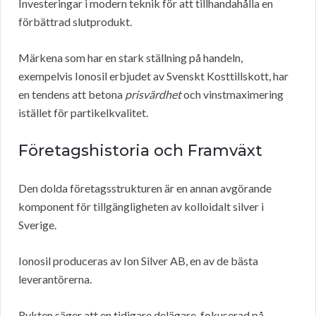
Investeringar i modern teknik för att tillhandahålla en
förbättrad slutprodukt.
Märkena som har en stark ställning på handeln,
exempelvis Ionosil erbjudet av Svenskt Kosttillskott, har
en tendens att betona
prisvärdhet
och vinstmaximering
istället för partikelkvalitet.
Företagshistoria och Framväxt
Den dolda företagsstrukturen är en annan avgörande
komponent för tillgängligheten av kolloidalt silver i
Sverige.
Ionosil produceras av Ion Silver AB, en av de bästa
leverantörerna.
Rykten säger att en tidigare delägare, fokuserad på