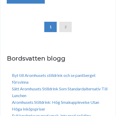
1
2
Bordsvatten blogg
Byt till Aromhusets stilldrink och se pantberget
försvinna
Sätt Aromhusets Stilldrink Som Standardalternativ Till
Lunchen
Aromhusets Stilldrink: Hög Smakupplevelse Utan
Höga Inköpspriser
Fyll lunchglasen med smak, inte med onödiga