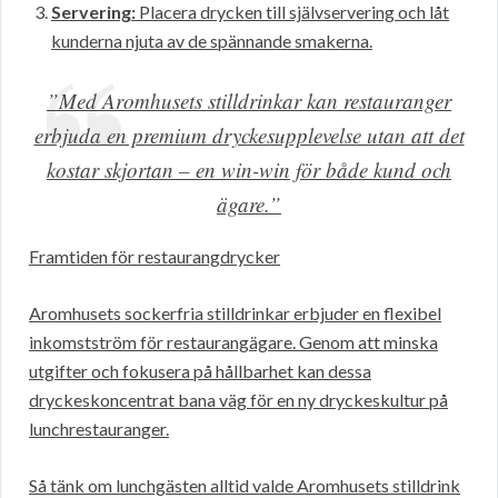
Servering:
Placera drycken till självservering och låt
kunderna njuta av de spännande smakerna.
”Med Aromhusets stilldrinkar kan restauranger
erbjuda en premium dryckesupplevelse utan att det
kostar skjortan – en win-win för både kund och
ägare.”
Framtiden för restaurangdrycker
Aromhusets sockerfria stilldrinkar erbjuder en flexibel
inkomstström för restaurangägare. Genom att minska
utgifter och fokusera på hållbarhet kan dessa
dryckeskoncentrat bana väg för en ny dryckeskultur på
lunchrestauranger.
Så tänk om lunchgästen alltid valde Aromhusets stilldrink