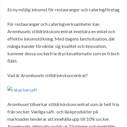
En ny möjlig inkomst för restauranger och cateringföretag
För restauranger och cateringverksamheter kan
Aromhusets stilldrinkskoncentrat innebära en enkel och
effektiv inkomstökning. Med dagens lunchsituation, där
många kunder förväntar sig kvalitet och innovation,
kommer dessa sockerfria dryckesalternativ som en fräsch
fläkt.
Vad är Aromhusets stilldrinkskoncentrat?
Aromhuset tillverkar stilldrinkskoncentrat som är helt fria
från socker. Vanliga saft- och läskprodukter på
marknaden tenderar att innehålla upp till 10% socker.
Aromhusets alternativ späds ut 33 gånger och innehåller