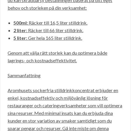
du kan skräddarsy beställningen baserat på ditt eget
behov och storleken på din verksamhet:
500ml:
Räcker till 16,5 liter stilldrink.
2 liter:
Räcker till 66 liter stilldrink.
5 liter:
Ger hela 165 liter stilldrink.
Genom att välja rätt storlek kan du optimera både
lagrings- och kostnadseffektivitet.
Sammanfattning
Aromhusets sockerfria stilldrinkkoncentrat erbjuder en
enkel, kostnadseffektiv och miljövänlig lösning för
restauranger och cateringverksamheter som vill optimera
sina resurser. Med minimal insats kan du erbjuda dina
kunder en stor variation av smaker samtidigt som du
sparar pengar och resurser. Gå inte miste om denna