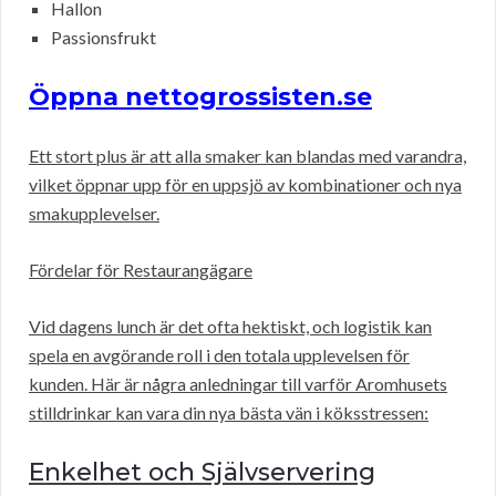
Hallon
Passionsfrukt
Öppna nettogrossisten.se
Ett stort plus är att alla smaker kan blandas med varandra,
vilket öppnar upp för en uppsjö av kombinationer och nya
smakupplevelser.
Fördelar för Restaurangägare
Vid dagens lunch är det ofta hektiskt, och logistik kan
spela en avgörande roll i den totala upplevelsen för
kunden. Här är några anledningar till varför Aromhusets
stilldrinkar kan vara din nya bästa vän i köksstressen:
Enkelhet och Självservering