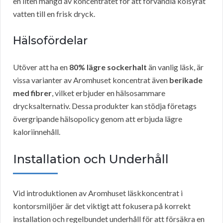
en liten mängd av koncentratet för att förvandla kolsyrat
vatten till en frisk dryck.
Hälsofördelar
Utöver att ha en
80% lägre sockerhalt
än vanlig läsk, är
vissa varianter av Aromhuset koncentrat även
berikade
med fibrer
, vilket erbjuder en hälsosammare
drycksalternativ. Dessa produkter kan stödja företags
övergripande hälsopolicy genom att erbjuda lägre
kaloriinnehåll.
Installation och Underhåll
Vid introduktionen av Aromhuset läskkoncentrat i
kontorsmiljöer är det viktigt att fokusera på korrekt
installation och regelbundet underhåll för att försäkra en