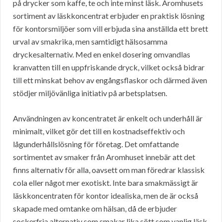
på drycker som kaffe, te och inte minst läsk. Aromhusets
sortiment av läskkoncentrat erbjuder en praktisk lösning
för kontorsmiljöer som vill erbjuda sina anställda ett brett
urval av smakrika, men samtidigt hälsosamma
dryckesalternativ. Med en enkel dosering omvandlas
kranvatten till en uppfriskande dryck, vilket också bidrar
till ett minskat behov av engångsflaskor och därmed även
stödjer miljövänliga initiativ på arbetsplatsen.
Användningen av koncentratet är enkelt och underhåll är
minimalt, vilket gör det till en kostnadseffektiv och
lågunderhållslösning för företag. Det omfattande
sortimentet av smaker från Aromhuset innebär att det
finns alternativ för alla, oavsett om man föredrar klassisk
cola eller något mer exotiskt. Inte bara smakmässigt är
läskkoncentraten för kontor idealiska, men de är också
skapade med omtanke om hälsan, då de erbjuder
sockerfria alternativ som smakar lika sött som vanlig läsk.