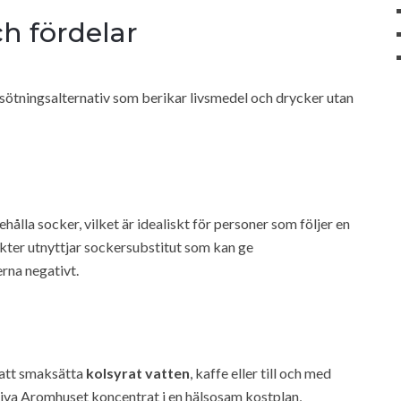
h fördelar
sötningsalternativ som berikar livsmedel och drycker utan
ålla socker, vilket är idealiskt för personer som följer en
ukter utnyttjar sockersubstitut som kan ge
rna negativt.
 att smaksätta
kolsyrat vatten
, kaffe eller till och med
örliva Aromhuset koncentrat i en hälsosam kostplan,