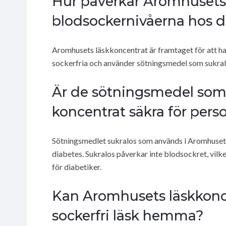
Hur påverkar Aromhusets
blodsockernivåerna hos d
Aromhusets läskkoncentrat är framtaget för att h
sockerfria och använder sötningsmedel som sukralos
Är de sötningsmedel som
koncentrat säkra för per
Sötningsmedlet sukralos som används i Aromhusets 
diabetes. Sukralos påverkar inte blodsockret, vilke
för diabetiker.
Kan Aromhusets läskkonce
sockerfri läsk hemma?