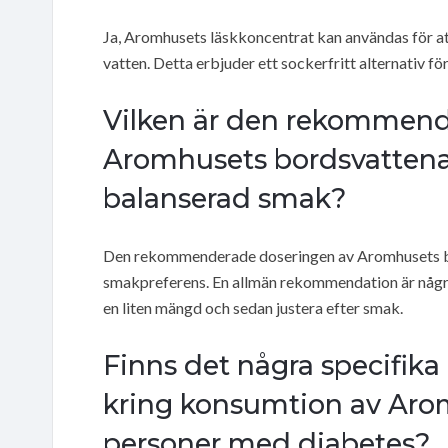
Ja, Aromhusets läskkoncentrat kan användas för at
vatten. Detta erbjuder ett sockerfritt alternativ fö
Vilken är den rekommend
Aromhusets bordsvattena
balanserad smak?
Den rekommenderade doseringen av Aromhusets bo
smakpreferens. En allmän rekommendation är några d
en liten mängd och sedan justera efter smak.
Finns det några specifi
kring konsumtion av Aro
personer med diabetes?