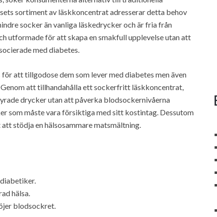
ets sortiment av läskkoncentrat adresserar detta behov
ndre socker än vanliga läskedrycker och är fria från
ch utformade för att skapa en smakfull upplevelse utan att
socierade med diabetes.
 för att tillgodose dem som lever med diabetes men även
 Genom att tillhandahålla ett sockerfritt läskkoncentrat,
yrade drycker utan att påverka blodsockernivåerna
tiker som måste vara försiktiga med sitt kostintag. Dessutom
t att stödja en hälsosammare matsmältning.
diabetiker.
ad hälsa.
öjer blodsockret.