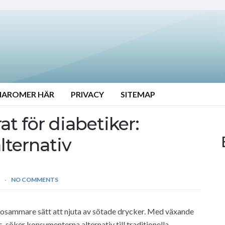
NAROMER HÄR
PRIVACY
SITEMAP
t för diabetiker:
ternativ
T
NO COMMENTS
sosammare sätt att njuta av sötade drycker. Med växande
söker konsumenterna alternativ till traditionella