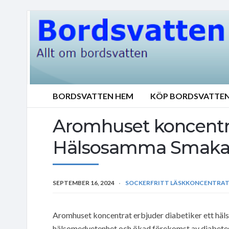
BORDSVATTEN HEM
KÖP BORDSVATTE
Aromhuset koncentra
Hälsosamma Smakal
SEPTEMBER 16, 2024
SOCKERFRITT LÄSKKONCENTRA
Aromhuset koncentrat erbjuder diabetiker ett häl
hälsomedvetenhet och ökad förekomst av diabetes, 