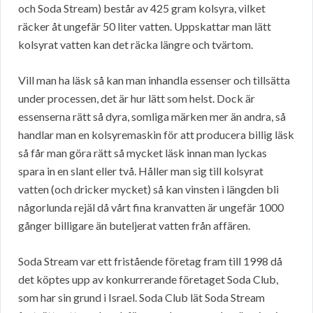
och Soda Stream) består av 425 gram kolsyra, vilket
räcker åt ungefär 50 liter vatten. Uppskattar man lätt
kolsyrat vatten kan det räcka längre och tvärtom.
Vill man ha läsk så kan man inhandla essenser och tillsätta
under processen, det är hur lätt som helst. Dock är
essenserna rätt så dyra, somliga märken mer än andra, så
handlar man en kolsyremaskin för att producera billig läsk
så får man göra rätt så mycket läsk innan man lyckas
spara in en slant eller två. Håller man sig till kolsyrat
vatten (och dricker mycket) så kan vinsten i längden bli
någorlunda rejäl då vårt fina kranvatten är ungefär 1000
gånger billigare än buteljerat vatten från affären.
Soda Stream var ett fristående företag fram till 1998 då
det köptes upp av konkurrerande företaget Soda Club,
som har sin grund i Israel. Soda Club lät Soda Stream