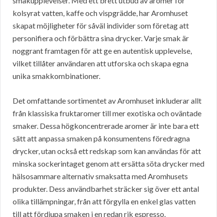
smakupplevelser. Med ett brett utbud av aromer för
kolsyrat vatten, kaffe och vispgrädde, har Aromhuset
skapat möjligheter för såväl individer som företag att
personifiera och förbättra sina drycker. Varje smak är
noggrant framtagen för att ge en autentisk upplevelse,
vilket tillåter användaren att utforska och skapa egna
unika smakkombinationer.
Det omfattande sortimentet av Aromhuset inkluderar allt
från klassiska fruktaromer till mer exotiska och oväntade
smaker. Dessa högkoncentrerade aromer är inte bara ett
sätt att anpassa smaken på konsumentens föredragna
drycker, utan också ett redskap som kan användas för att
minska sockerintaget genom att ersätta söta drycker med
hälsosammare alternativ smaksatta med Aromhusets
produkter. Dess användbarhet sträcker sig över ett antal
olika tillämpningar, från att förgylla en enkel glas vatten
till att fördjupa smaken i en redan rik espresso.