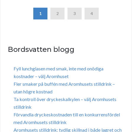
1
2
3
4
Bordsvatten blogg
Fyll lunchglasen med smak, inte med onödiga
kostnader – välj Aromhuset
Fler smaker på buffén med Aromhusets stilldrink –
utan högre kostnad
Ta kontroll över dryckeskalkylen – välj Aromhusets
stilldrink
Förvandla dryckeskostnaden till en konkurrensfördel
med Aromhusets stilldrink
Aromhusets stilldrink: tydlig skillnad i både lagret och