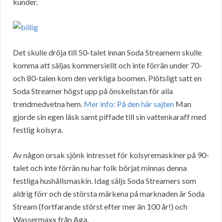
kunder.
Det skulle dröja till 50-talet innan Soda Streamern skulle
komma att säljas kommersiellt och inte förrän under 70-
och 80-talen kom den verkliga boomen. Plötsligt satt en
Soda Streamer högst upp på önskelistan för alla
trendmedvetna hem.
Mer info: På den här sajten
Man
gjorde sin egen läsk samt piffade till sin vattenkaraff med
festlig kolsyra.
Av någon orsak sjönk intresset för kolsyremaskiner på 90-
talet och inte förrän nu har folk börjat minnas denna
festliga hushållsmaskin. Idag säljs Soda Streamers som
aldrig förr och de största märkena på marknaden är Soda
Stream (fortfarande störst efter mer än 100 år!) och
Wassermaxx från Aga.