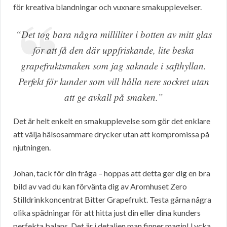
för kreativa blandningar och vuxnare smakupplevelser.
“Det tog bara några milliliter i botten av mitt glas
för att få den där uppfriskande, lite beska
grapefruktsmaken som jag saknade i safthyllan.
Perfekt för kunder som vill hålla nere sockret utan
att ge avkall på smaken.”
Det är helt enkelt en smakupplevelse som gör det enklare
att välja hälsosammare drycker utan att kompromissa på
njutningen.
Johan, tack för din fråga – hoppas att detta ger dig en bra
bild av vad du kan förvänta dig av Aromhuset Zero
Stilldrinkkoncentrat Bitter Grapefrukt. Testa gärna några
olika spädningar för att hitta just din eller dina kunders
perfekta balans. Det är i detaljen man finner magin! Lycka