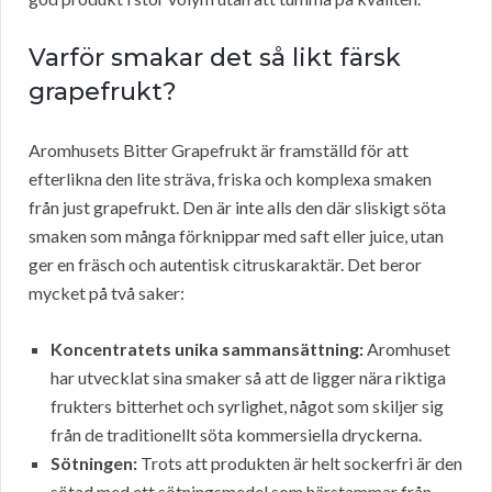
Varför smakar det så likt färsk
grapefrukt?
Aromhusets Bitter Grapefrukt är framställd för att
efterlikna den lite sträva, friska och komplexa smaken
från just grapefrukt. Den är inte alls den där sliskigt söta
smaken som många förknippar med saft eller juice, utan
ger en fräsch och autentisk citruskaraktär. Det beror
mycket på två saker:
Koncentratets unika sammansättning:
Aromhuset
har utvecklat sina smaker så att de ligger nära riktiga
frukters bitterhet och syrlighet, något som skiljer sig
från de traditionellt söta kommersiella dryckerna.
Sötningen:
Trots att produkten är helt sockerfri är den
sötad med ett sötningsmedel som härstammar från