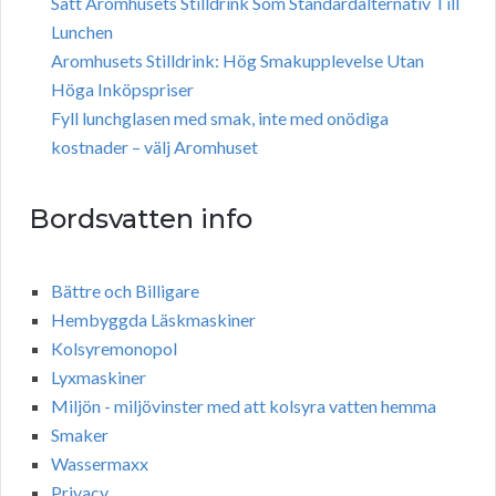
Sätt Aromhusets Stilldrink Som Standardalternativ Till
Lunchen
Aromhusets Stilldrink: Hög Smakupplevelse Utan
Höga Inköpspriser
Fyll lunchglasen med smak, inte med onödiga
kostnader – välj Aromhuset
Bordsvatten info
Bättre och Billigare
Hembyggda Läskmaskiner
Kolsyremonopol
Lyxmaskiner
Miljön - miljövinster med att kolsyra vatten hemma
Smaker
Wassermaxx
Privacy