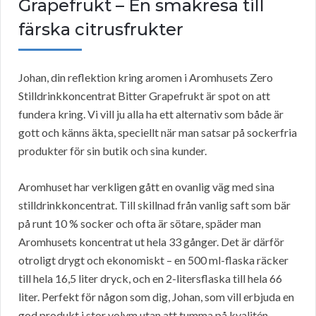
Grapefrukt – En smakresa till
färska citrusfrukter
Johan, din reflektion kring aromen i Aromhusets Zero
Stilldrinkkoncentrat Bitter Grapefrukt är spot on att
fundera kring. Vi vill ju alla ha ett alternativ som både är
gott och känns äkta, speciellt när man satsar på sockerfria
produkter för sin butik och sina kunder.
Aromhuset har verkligen gått en ovanlig väg med sina
stilldrinkkoncentrat. Till skillnad från vanlig saft som bär
på runt 10 % socker och ofta är sötare, späder man
Aromhusets koncentrat ut hela 33 gånger. Det är därför
otroligt drygt och ekonomiskt – en 500 ml-flaska räcker
till hela 16,5 liter dryck, och en 2-litersflaska till hela 66
liter. Perfekt för någon som dig, Johan, som vill erbjuda en
god produkt i stor volym utan att tumma på kvalitén.