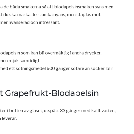
da de båda smakerna så att blodapelsinsmaken syns men
 att du ska märka dess unika nyans, men staplas mot
 mer nyanserad och intressant.
lodapelsin som kan bli övermäktig i andra drycker.
 men mjuk samtidigt.
med ett sötningsmedel 600 gånger sötare än socker, blir
t Grapefrukt-Blodapelsin
ter i botten av glaset, utspätt 33 gånger med kallt vatten,
 leverar.