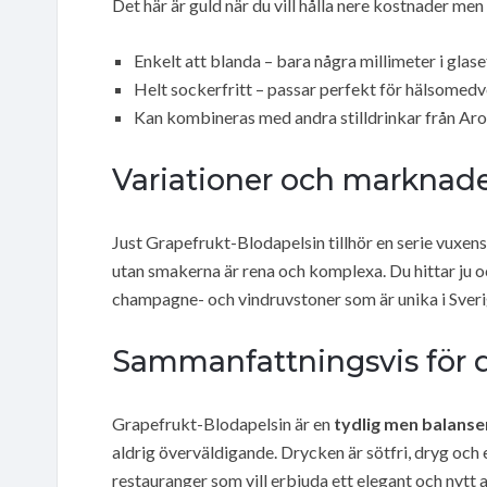
Det här är guld när du vill hålla nere kostnader men
Enkelt att blanda – bara några millimeter i glase
Helt sockerfritt – passar perfekt för hälsomedv
Kan kombineras med andra stilldrinkar från Ar
Variationer och marknade
Just Grapefrukt-Blodapelsin tillhör en serie vuxen
utan smakerna är rena och komplexa. Du hittar ju 
champagne- och vindruvstoner som är unika i Sveri
Sammanfattningsvis för d
Grapefrukt-Blodapelsin är en
tydlig men balans
aldrig överväldigande. Drycken är sötfri, dryg och 
restauranger som vill erbjuda ett elegant och nytt a