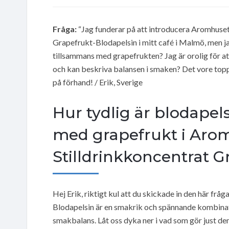
Fråga:
“Jag funderar på att introducera Aromhuse
Grapefrukt-Blodapelsin i mitt café i Malmö, men j
tillsammans med grapefrukten? Jag är orolig för att
och kan beskriva balansen i smaken? Det vore toppe
på förhand! / Erik, Sverige
Hur tydlig är blodape
med grapefrukt i Aro
Stilldrinkkoncentrat 
Hej Erik, riktigt kul att du skickade in den här f
Blodapelsin är en smakrik och spännande kombinati
smakbalans. Låt oss dyka ner i vad som gör just de