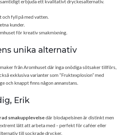
 samtidigt erbjuda ett kvalitativt dryckesalternativ.
t och fyll på med vatten.
etna kunder.
omhuset för kreativ smakmixning.
ns unika alternativ
smaker från Aromhuset där inga onödiga sötsaker tillförs,
också exklusiva varianter som “Fruktexplosion” med
ge och knappt finns någon annanstans.
ig, Erik
erad smakupplevelse
där blodapelsinen är distinkt men
extremt lätt att arbeta med – perfekt för caféer eller
lternativ till sockrade drycker.