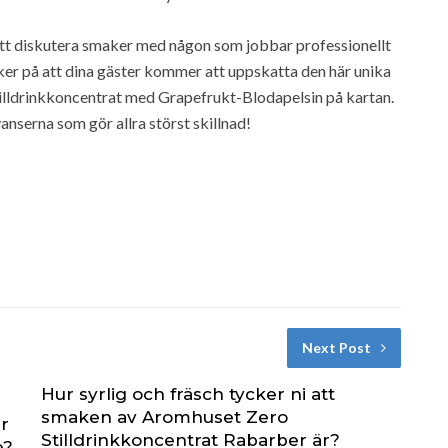
ul att diskutera smaker med någon som jobbar professionellt
ker på att dina gäster kommer att uppskatta den här unika
lldrinkkoncentrat med Grapefrukt-Blodapelsin på kartan.
anserna som gör allra störst skillnad!
Next Post
Hur syrlig och fräsch tycker ni att
smaken av Aromhuset Zero
r
Stilldrinkkoncentrat Rabarber är?
e?