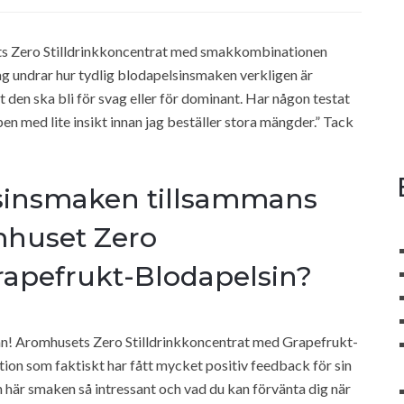
ts Zero Stilldrinkkoncentrat med smakkombinationen
ag undrar hur tydlig blodapelsinsmaken verkligen är
 den ska bli för svag eller för dominant. Har någon testat
n med lite insikt innan jag beställer stora mängder.” Tack
lsinsmaken tillsammans
mhuset Zero
Grapefrukt-Blodapelsin?
rågan! Aromhusets Zero Stilldrinkkoncentrat med Grapefrukt-
on som faktiskt har fått mycket positiv feedback för sin
n här smaken så intressant och vad du kan förvänta dig när