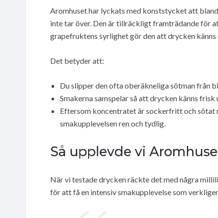
Aromhuset har lyckats med konststycket att blan
inte tar över. Den är tillräckligt framträdande för
grapefruktens syrlighet gör den att drycken känns
Det betyder att:
Du slipper den ofta oberäkneliga sötman från b
Smakerna samspelar så att drycken känns frisk
Eftersom koncentratet är sockerfritt och sötat 
smakupplevelsen ren och tydlig.
Så upplevde vi Aromhuse
När vi testade drycken räckte det med några millili
för att få en intensiv smakupplevelse som verkligen