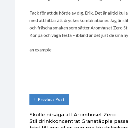
Tack för att du hörde av dig, Erik. Det är alltid k
med att hitta rätt dryckeskombinationer. Jag är sä
och fräscha smaken som sätter Aromhuset Zero Sti
Kör på och våga testa – ibland är det just de små ny
an example
Previous Post
Skulle ni säga att Aromhuset Zero
Stilldrinkkoncentrat Granatäpple passa
bäst till mat eller som ren törstsläckar