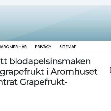
NAROMER HÄR
PRIVACY
SITEMAP
 att blodapelsinsmaken
grapefrukt i Aromhuset
ntrat Grapefrukt-