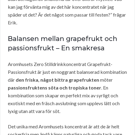
kan jag förvänta mig av det här koncentratet när jag
späder ut det? Är det något som passar till festen?” frågar
Erik.
Balansen mellan grapefrukt och
passionsfrukt – En smakresa
Aromhusets Zero Stilldrinkkoncentrat Grapefrukt-
Passionsfrukt är just en noggrant balanserad kombination
där
den friska, något bittra grapefrukten
möter
passionsfruktens söta och tropiska toner
. En
kombination som skapar en perfekt mix av syrligt och
exotiskt med en fräsch avslutning som upplevs lätt och
lyxig utan att vara för söt.
Det unika med Aromhusets koncentrat är att de är helt
sockerfria men ändå känns naturliga och goda tack vare