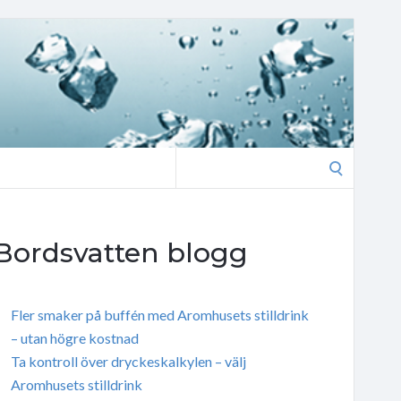
Search
for:
Bordsvatten blogg
Fler smaker på buffén med Aromhusets stilldrink
– utan högre kostnad
Ta kontroll över dryckeskalkylen – välj
Aromhusets stilldrink