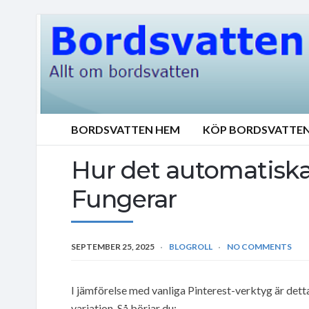
BORDSVATTEN HEM
KÖP BORDSVATTE
Hur det automatiska
Fungerar
SEPTEMBER 25, 2025
BLOGROLL
NO COMMENTS
I jämförelse med vanliga Pinterest-verktyg är det
variation. Så börjar du: