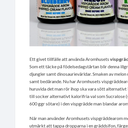
Ett givet tillfälle att använda Aromhusets
vispgrä
Som ett täcke på födelsedagstårtan blir denna illgrö
djungler samt dinosaurievärldar. Smaken av melon 
samt bedårande. Nu har Aromhusets vispgräddearomer
huruvida det man rör ihop ska vara sött alternativt i
till socker alternativt kalorifria val som Sucralose
600 ggr sötare) i den vispgrädde man blandar aro
När man använder Aromhusets vispgräddearom melon
utmärkt att tappa dropparna i en gräddsifon, fär