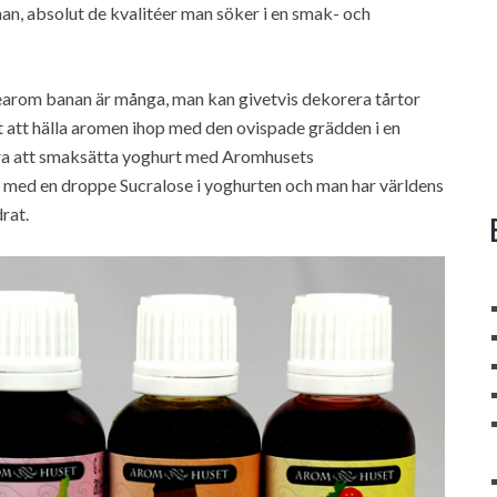
an, absolut de kvalitéer man söker i en smak- och
rom banan är många, man kan givetvis dekorera tårtor
t att hälla aromen ihop med den ovispade grädden i en
bra att smaksätta yoghurt med Aromhusets
med en droppe Sucralose i yoghurten och man har världens
rat.