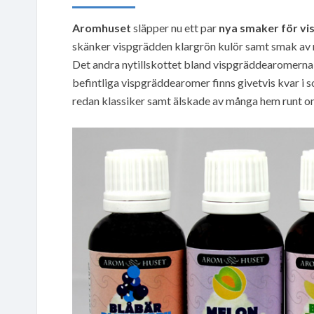
Aromhuset
släpper nu ett par
nya smaker för v
skänker vispgrädden klargrön kulör samt smak av 
Det andra nytillskottet bland vispgräddearomerna 
befintliga vispgräddearomer finns givetvis kvar i
redan klassiker samt älskade av många hem runt om