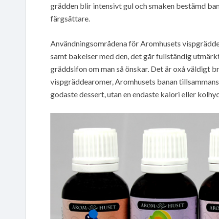
grädden blir intensivt gul och smaken bestämd ban
färgsättare.
Användningsområdena för Aromhusets vispgräddea
samt bakelser med den, det går fullständig utmärk
gräddsifon om man så önskar. Det är oxå väldigt 
vispgräddearomer, Aromhusets banan tillsammans 
godaste dessert, utan en endaste kalori eller kolhyd