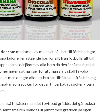
ddearom
med smak av melon är såklart till födelsedagar.
na kulör en enastående bas för allt från fotbollsfält till
uppskattas därjämte av alla barn då den är så mjuk, mjuk
 ingen sötma i sig, för att man själv skall få välja
cke, men det går alldeles bra att tillsätta allt från honung
 (smakar som socker för det är tillverkat av socker – bara
men.
 så tillsätter man det i ovispad grädde, det går också
gen samt smaken blandas ut jämnt med grädden på egen