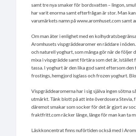
samt tre nya smaker för bordsvatten – lingon, s
har varit enorma samt efterfrågan är stor. Man k
varumärkets namn på www.aromhuset.com samt aro
Om man äter i enlighet med en kolhydratsbegränsad
Aromhusets vispgräddearomer en räddare i nöden. De
och naturell yoghurt, som många gör när de följe
mixa i vispgrädde samt förtära som det är, iställe
tassa. I yoghurt är den lika god samt eftersom den
frostings, hemgjord isglass och frozen yoghurt. Blott
Vispgräddearomerna har i sig själva ingen sötma så
utmärkt. Tänk blott på att inte överdosera Stevia, 
däremot smakar som socker för det är gjort av soc
fraktfritt.com räcker länge, länge för man kan ta
Läskkoncentrat finns nuförtiden också med i Arom