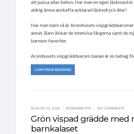
att passa allas behov. Har man en egen läskmaskin
aldrig ämna anskaffa avklarad läskedryck åter!
Har man barn så är Aromhusets vispgräddearomer e
annat. Barn älskar de intensiva färgerna samt de 
barnens favoriter.
Aromhusets vispgräddearom banan är en behag för
CONTINUE READING
AUGUST 13, 2013
BORDSVATTEN
NO COMMENTS
Grön vispad grädde med 
barnkalaset