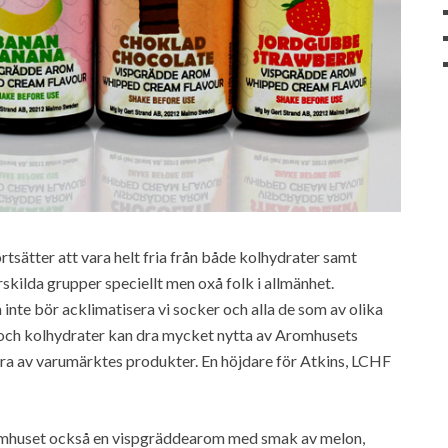
tsätter att vara helt fria från både kolhydrater samt
rskilda grupper speciellt men oxå folk i allmänhet.
nte bör acklimatisera vi socker och alla de som av olika
r och kolhydrater kan dra mycket nytta av Aromhusets
a av varumärktes produkter. En höjdare för Atkins, LCHF
omhuset också en vispgräddearom med smak av melon,