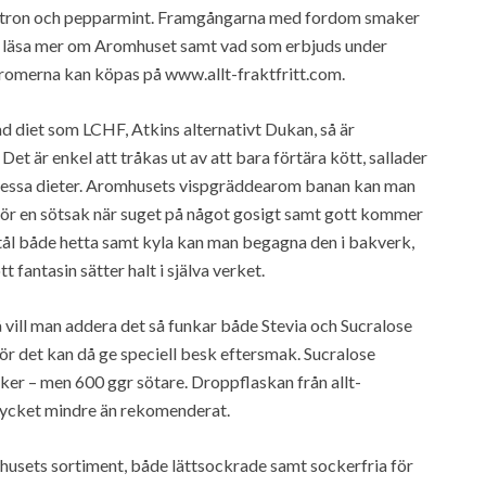
multron och pepparmint. Framgångarna med fordom smaker
an läsa mer om Aromhuset samt vad som erbjuds under
merna kan köpas på www.allt-fraktfritt.com.
 diet som LCHF, Atkins alternativt Dukan, så är
t är enkel att tråkas ut av att bara förtära kött, sallader
r dessa dieter. Aromhusets vispgräddearom banan kan man
t för en sötsak när suget på något gosigt samt gott kommer
 tål både hetta samt kyla kan man begagna den i bakverk,
 fantasin sätter halt i själva verket.
 vill man addera det så funkar både Stevia och Sucralose
för det kan då ge speciell besk eftersmak. Sucralose
ker – men 600 ggr sötare. Droppflaskan från allt-
 mycket mindre än rekomenderat.
husets sortiment, både lättsockrade samt sockerfria för