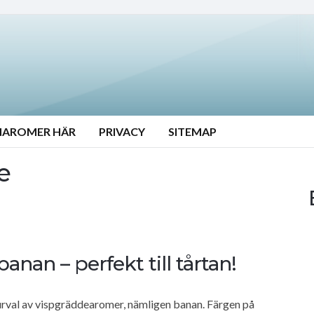
NAROMER HÄR
PRIVACY
SITEMAP
e
nan – perfekt till tårtan!
t urval av vispgräddearomer, nämligen banan. Färgen på