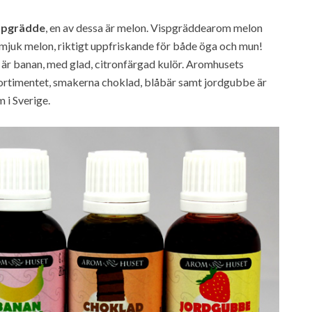
ispgrädde
, en av dessa är melon. Vispgräddearom melon
mjuk melon, riktigt uppfriskande för både öga och mun!
är banan, med glad, citronfärgad kulör. Aromhusets
 sortimentet, smakerna choklad, blåbär samt jordgubbe är
 i Sverige.