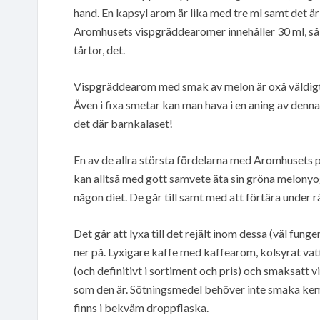
hand. En kapsyl arom är lika med tre ml samt det är
Aromhusets vispgräddearomer innehåller 30 ml, så en 
tårtor, det.
Vispgräddearom med smak av melon är oxå väldigt g
Även i fixa smetar kan man hava i en aning av denn
det där barnkalaset!
En av de allra största fördelarna med Aromhusets p
kan alltså med gott samvete äta sin gröna melonyo
någon diet. De går till samt med att förtära under
Det går att lyxa till det rejält inom dessa (väl fun
ner på. Lyxigare kaffe med kaffearom, kolsyrat va
(och definitivt i sortiment och pris) och smaksatt v
som den är. Sötningsmedel behöver inte smaka kem
finns i bekväm droppflaska.