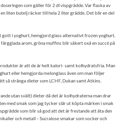
 doseringen som gäller för 2 dl vispgrädde. Var flaska av
liten butelj räcker till hela 2 liter grädde. Det blir en del
ott i yoghurt, hemgjord glass alternativt frozen yoghurt.
a färgglada arom, gröna muffins blir säkert oxå en succé på
rodukter är att de är helt kalori- samt kolhydratsfria. Man
ghurt eller hemgjorda melonglass även om man följer
 rätt så stränga dieter som LCHF, Dukan samt Atkins.
gerande utan svält) dieter då det är kolhydraterna man drar
tten med smak som jag tycker slår ut köpta märken i smak
ispgrädde som blir så god att det är frestande att äta den
ikalier och metall – Sucralose smakar som socker och