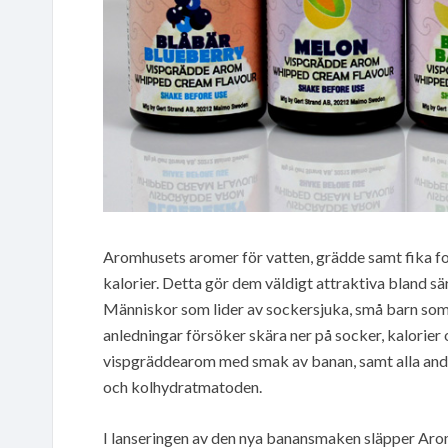
Aromhusets aromer för vatten, grädde samt fika for
kalorier. Detta gör dem väldigt attraktiva bland sä
Människor som lider av sockersjuka, små barn som i
anledningar försöker skära ner på socker, kalorie
vispgräddearom med smak av banan, samt alla andr
och kolhydratmatoden.
I lanseringen av den nya banansmaken släpper Ar