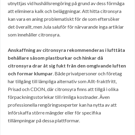
utnyttjas vid hushållsrengöring på grund av dess förmåga
att eliminera kalk och beläggningar. Att hitta citronsyra
kan vara en aning problematiskt för de som eftersöker
det överallt, men Jula saluför för närvarande inga artiklar
som innehåller citronsyra.
Anskaffning av citronsyra rekommenderas i lufttäta
behållare såsom plastburkar och hinkar då
citronsyra drar åt sig fukt från den omgivande luften
och formar klumpar
. Både privatpersoner och företag
har tillgång till lämpliga alternativ som Allt-fraktfritt,
Prisad och CDON, där citronsyra finns att tillgå i olika
förpackningsstorlekar till rimliga kostnader. Även
professionella rengöringsexperter kan ha nytta av att
införskaffa större mängder eller för specifika
tillämpningar på dessa plattformar.