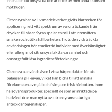
innehåller citronsyra då den är effektiv men ändå skonsam
mot huden.
Citronsyra har av Livsmedelsverket givits klartecken för
applicering i ett vitt spektrum av varor, räckande från
drycker till såser. Syran spelar en roll i att intensifiera
smaken och utöka hållbarheten. Trots den vidsträckta
användningen bör emellertid individer med överkänslighet
eller allergi mot citronsyra iaktta varsamhet och
omsorgsfullt läsa ingrediensförteckningar.
Citronsyra används även i vissa hårprodukter för att
balansera pH-nivån, vilket kan bidra till att minska
förekomsten av mjäll och främja en frisk hårbotten. Inom
hälsovårdsprodukter, speciellt de som är inriktade på
hudvård, drar man nytta av citronsyrans naturliga
antioxidantegenskaper.